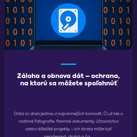
Záloha a obnova dát – ochrana,
na ktorú sa môžete spoľahnúť
Dáta sú dnes jednou z najcennejších komodít. Či už ide o
rodinné fotografie, firemné dokumenty, účtovníctvo
alebo dôležité projekty – ich strata môže byť
nepríjemná, drahá a ča...