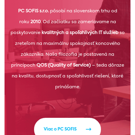
PC SOFIS s.r.o.
pôsobí na slovenskom trhu od
roku
2010
. Od začiatku sa zameriavame na
poskytovanie
kvalitných a spoľahlivých IT služieb
so
zreteľom na maximálnu spokojnosť koncového
zákazníka. Naša filozofia je postavená na
princípoch
QOS (Quality of Service)
– teda dôraze
na kvalitu, dostupnosť a spoľahlivosť riešení, ktoré
prinášame.
Viac o PC SOFIS