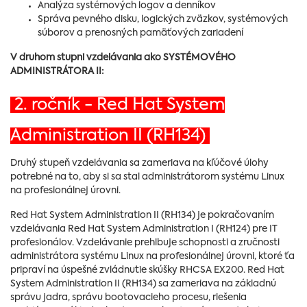
Analýza systémových logov a denníkov
Správa pevného disku, logických zväzkov, systémových
súborov a prenosných pamäťových zariadení
V druhom stupni vzdelávania ako SYSTÉMOVÉHO
ADMINISTRÁTORA II:
2. ročník - Red Hat System
Administration II (RH134)
Druhý stupeň vzdelávania sa zameriava na kľúčové úlohy
potrebné na to, aby si sa stal administrátorom systému Linux
na profesionálnej úrovni.
Red Hat System Administration II (RH134) je pokračovaním
vzdelávania Red Hat System Administration I (RH124) pre IT
profesionálov. Vzdelávanie prehlbuje schopnosti a zručnosti
administrátora systému Linux na profesionálnej úrovni, ktoré ťa
pripraví na úspešné zvládnutie skúšky RHCSA EX200. Red Hat
System Administration II (RH134) sa zameriava na základnú
správu jadra, správu bootovacieho procesu, riešenia