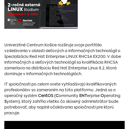
Univerzitné Centrum Košice rozširuje svoje portfólio
vzdelávania v oblasti sieťových a informačných technológií o
špecializáciu Red Hat Enterprise LINUX RHCSA EX200. V dobe
informačných a sieťových technológií sa kvalifikácia RHCSA
zameriava na distribúciu Red Hat Enterprise Linux 8.2, ktorá
dominuje v informačných technológiách.
IT spoločnosti po celom svete vyhľadávajú kvalifikovaných
profesionálov so zameraním na túto platformu. Jedná sa o
operačný systém
CentOS
(
C
ommunity
ENT
erprise
O
perating
S
ystem), ktorý zahŕňa všetko čo skúsený administrátor bude
potrebovať, aby naplnil očakávania spoločnosti pre ktorú
pracuje.