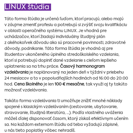
LINUX štúdia
Táto forma štúdia je určená ľuďom, ktorí pracujú, alebo majú
v záujme zmeniť profesiu a potrebujú si zvýšiť svoju kvalifikáciu
v oblasti operačného systému LINUX. Je vhodná pre
uchádzačov, ktorí žiadajú individuálny študijný plán
z akéhokoľvek dôvodu ako sú pracovné povinnosti, zdravotné
dôvody, podnikanie. Táto forma štúdia je vhodná aj pre
študentov ukončeného úplného stredoškolského vzdelania,
ktorí si potrebujú doplniť dané vzdelanie s cieľom lepšieho
uplatnenia sa na trhu práce.
Časový harmonogram
vzdelávania
je naplánovaný na jeden deň v týždni v priebehu
24 mesiacov a to v popoludňajších hodinách od 16:00 do 20:00
hod.
Cena školného
je len
100 € mesačne
, tak využi aj ty takúto
možnosť vzdelávania.
Takáto forma vzdelávania ti umožňuje znížiť mnohé náklady
spojené s klasickým vzdelávaním (cestovanie, ubytovanie,
stravovanie, študijná literatúra, ...). Podľa vlastného uváženia
môžeš ďalej disponovať časom, ktorý získaš efektívnym učením
sa. Na každom externom štúdiu od teba vyžadujú zápisné,
u nás tieto poplatky vôbec nehradíš.