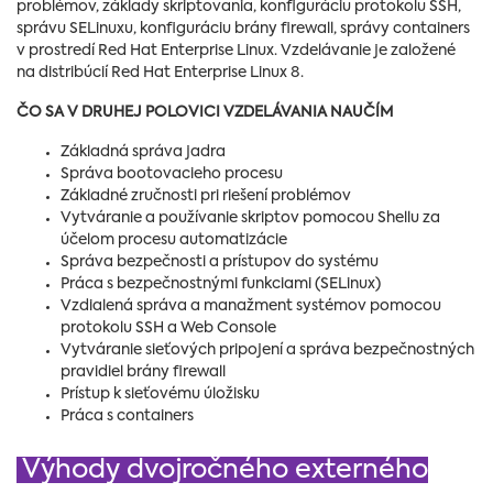
problémov, základy skriptovania, konfiguráciu protokolu SSH,
správu SELinuxu, konfiguráciu brány firewall, správy containers
v prostredí Red Hat Enterprise Linux. Vzdelávanie je založené
na distribúcií Red Hat Enterprise Linux 8.
ČO SA V DRUHEJ POLOVICI VZDELÁVANIA NAUČÍM
Základná správa jadra
Správa bootovacieho procesu
Základné zručnosti pri riešení problémov
Vytváranie a používanie skriptov pomocou Shellu za
účelom procesu automatizácie
Správa bezpečnosti a prístupov do systému
Práca s bezpečnostnými funkciami (SELinux)
Vzdialená správa a manažment systémov pomocou
protokolu SSH a Web Console
Vytváranie sieťových pripojení a správa bezpečnostných
pravidiel brány firewall
Prístup k sieťovému úložisku
Práca s containers
Výhody dvojročného externého