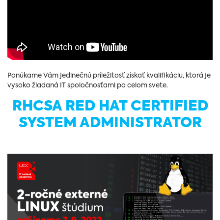
Ponúkame Vám jedinečnú príležitosť získať kvalifikáciu, ktorá je
vysoko žiadaná IT spoločnosťami po celom svete.
RHCSA RED HAT CERTIFIED
SYSTEM ADMINISTRATOR