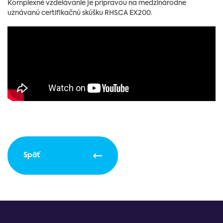
Komplexné vzdelávanie je prípravou na medzinárodne
uznávanú certifikačnú skúšku RHSCA EX200.
Späť