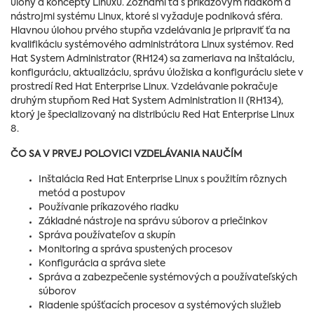
úlohy a koncepty Linuxu. Zoznámi ťa s príkazovým riadkom a
nástrojmi systému Linux, ktoré si vyžaduje podniková sféra.
Hlavnou úlohou prvého stupňa vzdelávania je pripraviť ťa na
kvalifikáciu systémového administrátora Linux systémov. Red
Hat System Administrator (RH124) sa zameriava na inštaláciu,
konfiguráciu, aktualizáciu, správu úložiska a konfiguráciu siete v
prostredí Red Hat Enterprise Linux. Vzdelávanie pokračuje
druhým stupňom Red Hat System Administration II (RH134),
ktorý je špecializovaný na distribúciu Red Hat Enterprise Linux
8.
ČO SA V PRVEJ POLOVICI VZDELÁVANIA NAUČÍM
Inštalácia Red Hat Enterprise Linux s použitím rôznych
metód a postupov
Používanie príkazového riadku
Základné nástroje na správu súborov a priečinkov
Správa používateľov a skupín
Monitoring a správa spustených procesov
Konfigurácia a správa siete
Správa a zabezpečenie systémových a používateľských
súborov
Riadenie spúšťacích procesov a systémových služieb