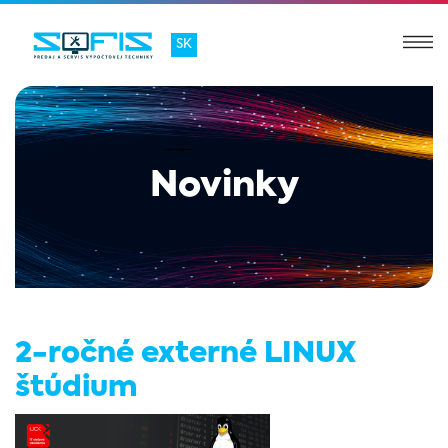
SK
Novinky
2-ročné externé LINUX
štúdium