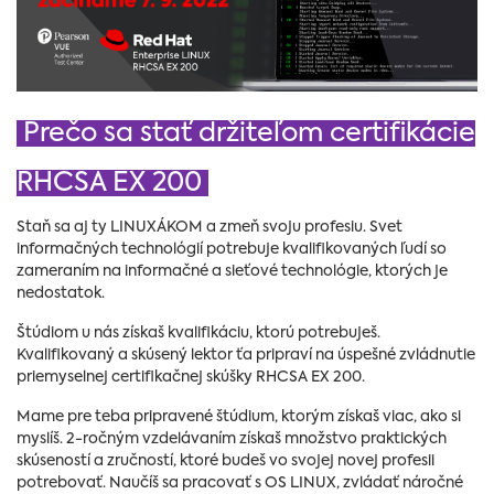
Prečo sa stať držiteľom certifikácie
RHCSA EX 200
Staň sa aj ty LINUXÁKOM a zmeň svoju profesiu. Svet
informačných technológií potrebuje kvalifikovaných ľudí so
zameraním na informačné a sieťové technológie, ktorých je
nedostatok.
Štúdiom u nás získaš kvalifikáciu, ktorú potrebuješ.
Kvalifikovaný a skúsený lektor ťa pripraví na úspešné zvládnutie
priemyselnej certifikačnej skúšky RHCSA EX 200.
Mame pre teba pripravené štúdium, ktorým získaš viac, ako si
myslíš. 2-ročným vzdelávaním získaš množstvo praktických
skúseností a zručností, ktoré budeš vo svojej novej profesii
potrebovať. Naučíš sa pracovať s OS LINUX, zvládať náročné