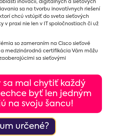
blasti inovácií, digitálnych a sieťových
avania sa na tvorbu inovatívnych riešení
ktorí chcú vstúpiť do sveta sieťových
 v praxi nie len v IT spoločnostiach či už
démia so zameraním na Cisco sieťové
 a medzinárodná certifikácia Vám môžu
zaoberajúcimi sa sieťovými
by sa mal chytiť každý
nechce byť len jedným
jú na svoju šancu!
dium určené?