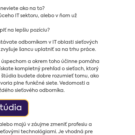
 neviete ako na to?
úceho IT sektoru, alebo v ňom už
iť na lepšiu pozíciu?
 stávate odborníkom v IT oblasti sieťových
 zvyšuje šancu uplatniť sa na trhu práce.
ym úspechom a okrem toho účinne pomáha
ískate kompletný prehľad o sieťach, ktorý
i štúdia budete dobre rozumieť tomu, ako
tvoria plne funkčné siete. Vedomosti a
každého sieťového odborníka.
túdia
 alebo majú v záujme zmeniť profesiu a
o sieťovými technológiami. Je vhodná pre