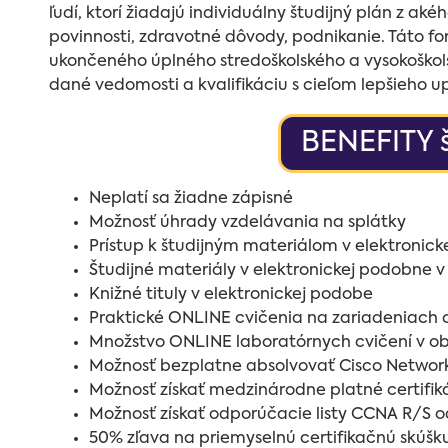
ľudí, ktorí žiadajú individuálny študijný plán z a
povinnosti, zdravotné dôvody, podnikanie. Táto fo
ukončeného úplného stredoškolského a vysokoškolsk
dané vedomosti a kvalifikáciu s cieľom lepšieho u
BENEFITY 
Neplatí sa žiadne zápisné
Možnosť úhrady vzdelávania na splátky
Prístup k študijným materiálom v elektronic
Študijné materiály v elektronickej podobne 
Knižné tituly v elektronickej podobe
Praktické ONLINE cvičenia na zariadeniach 
Množstvo ONLINE laboratórnych cvičení v obl
Možnosť bezplatne absolvovať Cisco Netwo
Možnosť získať medzinárodne platné certifi
Možnosť získať odporúčacie listy CCNA R/S o
50% zľava na priemyselnú certifikačnú skúš