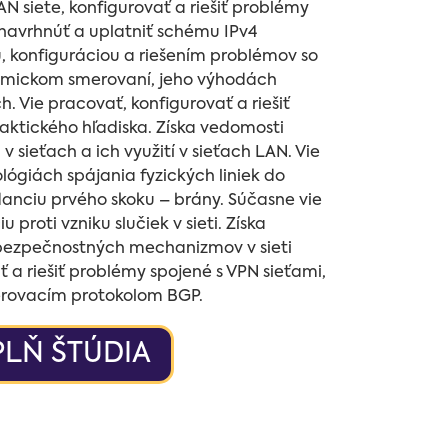
 siete, konfigurovať a riešiť problémy
navrhnúť a uplatniť schému IPv4
, konfiguráciou a riešením problémov so
namickom smerovaní, jeho výhodách
. Vie pracovať, konfigurovať a riešiť
aktického hľadiska. Získa vedomosti
sieťach a ich využití v sieťach LAN. Vie
ógiách spájania fyzických liniek do
ndanciu prvého skoku – brány. Súčasne vie
roti vzniku slučiek v sieti. Získa
 bezpečnostných mechanizmov v sieti
 a riešiť problémy spojené s VPN sieťami,
rovacím protokolom BGP.
LŇ ŠTÚDIA