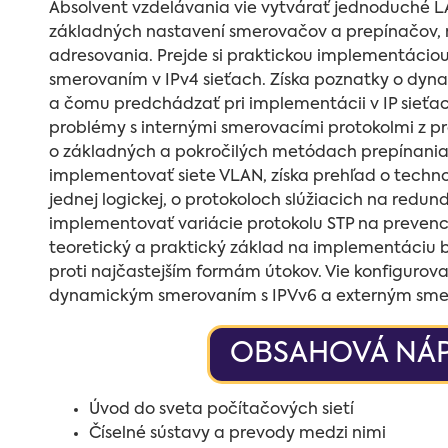
Absolvent vzdelávania vie vytvárať jednoduché LAN
základných nastavení smerovačov a prepínačov, 
adresovania. Prejde si praktickou implementáciou
smerovaním v IPv4 sieťach. Získa poznatky o dy
a čomu predchádzať pri implementácii v IP sieťach
problémy s internými smerovacími protokolmi z pr
o základných a pokročilých metódach prepínania v 
implementovať siete VLAN, získa prehľad o technol
jednej logickej, o protokoloch slúžiacich na redu
implementovať variácie protokolu STP na prevenciu p
teoretický a praktický základ na implementáciu
proti najčastejším formám útokov. Vie konfigurovať
dynamickým smerovaním s IPVv6 a externým sme
OBSAHOVÁ NÁP
Úvod do sveta počítačových sietí
Číselné sústavy a prevody medzi nimi