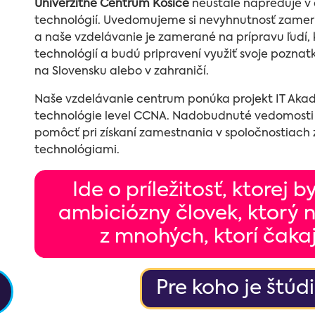
Univerzitné Centrum Košice
neustále napreduje v o
technológií. Uvedomujeme si nevyhnutnosť zameri
a naše vzdelávanie je zamerané na prípravu ľudí, 
technológií a budú pripravení využiť svoje poznatky
na Slovensku alebo v zahraničí.
Naše vzdelávanie centrum ponúka projekt IT Aka
technológie level CCNA. Nadobudnuté vedomosti
pomôcť pri získaní zamestnania v spoločnostiach 
technológiami.
Ide o príležitosť, ktorej 
ambiciózny človek, ktorý 
z mnohých, ktorí čaka
Pre koho je štú