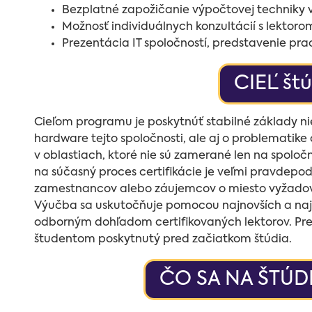
Bezplatné zapožičanie výpočtovej techniky 
Možnosť individuálnych konzultácií s lekto
Prezentácia IT spoločností, predstavenie prac
CIEĽ št
Cieľom programu je poskytnúť stabilné základy ni
hardware tejto spoločnosti, ale aj o problematike 
v oblastiach, ktoré nie sú zamerané len na spoloč
na súčasný proces certifikácie je veľmi pravdepod
zamestnancov alebo záujemcov o miesto vyžadova
Výučba sa uskutočňuje pomocou najnovších a naj
odborným dohľadom certifikovaných lektorov. Pre
študentom poskytnutý pred začiatkom štúdia.
ČO SA NA ŠTÚD