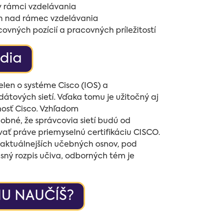
v rámci vzdelávania
rom nad rámec vzdelávania
ovných pozícií a pracovných príležitostí
údia
elen o systéme Cisco (IOS) a
dátových sietí. Vďaka tomu je užitočný aj
nosť Cisco. Vzhľadom
obné, že správcovia sietí budú od
ť práve priemyselnú certifikáciu CISCO.
aktuálnejších učebných osnov, pod
sný rozpis učiva, odborných tém je
IU NAUČÍŠ?