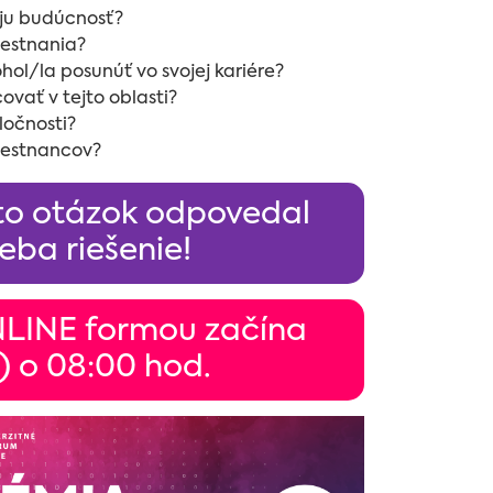
voju budúcnosť?
mestnania?
hol/la posunúť vo svojej kariére?
ovať v tejto oblasti?
oločnosti?
amestnancov?
chto otázok odpovedal
ba riešenie!
NLINE formou začína
) o 08:00 hod.