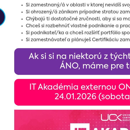
Si zamestnaný/á v oblasti v ktorej nevidíš s
Si ohrozený/á zánikom prípadne stratou za
Chýbajú ti dostatočné zručnosti, aby si sa mo
Chceš si rozbehnúť vlastné podnikanie a prac
Si podnikateľ/ka a chceš rozšíriť portfólio sp
Si zamestnávateľ a plánuješ Certifikáciu z
Ak si si na niektorú z tý
ÁNO, máme pre te
IT Akadémia externou O
24.01.2026 (sobota