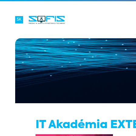
SK
IT Akadémia EXT