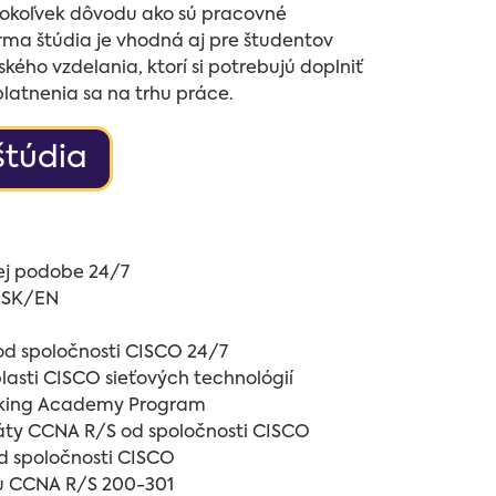
kéhokoľvek dôvodu ako sú pracovné
rma štúdia je vhodná aj pre študentov
ého vzdelania, ktorí si potrebujú doplniť
platnenia sa na trhu práce.
štúdia
kej podobe 24/7
v SK/EN
od spoločnosti CISCO 24/7
asti CISCO sieťových technológií
rking Academy Program
káty CCNA R/S od spoločnosti CISCO
d spoločnosti CISCO
ku CCNA R/S 200-301