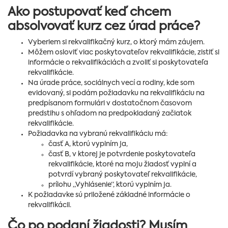
Ako postupovať keď chcem
absolvovať kurz cez úrad práce?
Vyberiem si rekvalifikačný kurz, o ktorý mám záujem.
Môžem osloviť viac poskytovateľov rekvalifikácie, zistiť si
informácie o rekvalifikáciách a zvoliť si poskytovateľa
rekvalifikácie.
Na úrade práce, sociálnych vecí a rodiny, kde som
evidovaný, si podám požiadavku na rekvalifikáciu na
predpísanom formulári v dostatočnom časovom
predstihu s ohľadom na predpokladaný začiatok
rekvalifikácie.
Požiadavka na vybranú rekvalifikáciu má:
časť A, ktorú vyplním ja,
časť B, v ktorej je potvrdenie poskytovateľa
rekvalifikácie, ktoré na moju žiadosť vyplní a
potvrdí vybraný poskytovateľ rekvalifikácie,
prílohu „Vyhlásenie“, ktorú vyplním ja.
K požiadavke sú priložené základné informácie o
rekvalifikácii.
Čo po podaní žiadosti? Musím