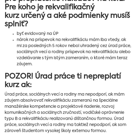
Pre koho je rekvalifikačný
kurz určený a aké podmienky musíš
splniť?
byť evidovaný na ÚP
nárok na príspevok na rekvalifikáciu mám iba vtedy, ak
mi za posledných 5 rokov nebol uhradený cez úrad práce,
sociálnych vecí a rodiny príspevok na rekvalifikáciu alebo
vzdelávanie s tým istým zameraním, o ktoré mám teraz
záujem.
POZOR! Úrad práce ti nepreplatí
kurz ak:
Úrad práce, sociálnych vecí a rodiny ma nepodporí, ak mám
záujem absolvovať rekvalifikáciu zameranú na špeciálne
manažérske kompetencie a projektové riadenie, rozvoj
komunikačných a sociálnych zručností, vodičské oprávnenie
typu B a rekvalifikáciu realizovanú dištančnou formou. Úrad
práce, sociálnych vecí a rodiny ma taktiež nepodporí, ak som
zároveň študentom vysokej školy externou formou.