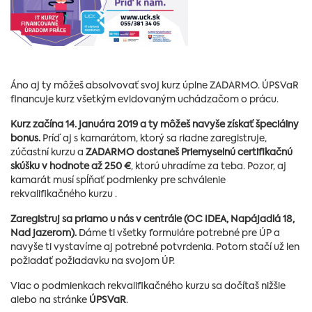
Áno aj ty môžeš absolvovať svoj kurz úplne ZADARMO. ÚPSVaR
financuje kurz všetkým evidovaným uchádzačom o prácu.
Kurz začína 14. januára 2019 a ty môžeš navyše získať špeciálny
bonus.
Príď aj s kamarátom, ktorý sa riadne zaregistruje,
zúčastní kurzu a
ZADARMO dostaneš Priemyselnú certifikačnú
skúšku v hodnote až 250 €
, ktorú uhradíme za teba. Pozor, aj
kamarát musí spĺňať podmienky pre schválenie
rekvalifikačného kurzu .
Zaregistruj sa priamo u nás v centrále (OC IDEA, Napájadlá 18,
Nad jazerom).
Dáme ti všetky formuláre potrebné pre ÚP a
navyše ti vystavíme aj potrebné potvrdenia. Potom stačí už len
požiadať požiadavku na svojom ÚP.
Viac o podmienkach rekvalifikačného kurzu sa dočítaš nižšie
alebo na stránke
ÚPSVaR
.