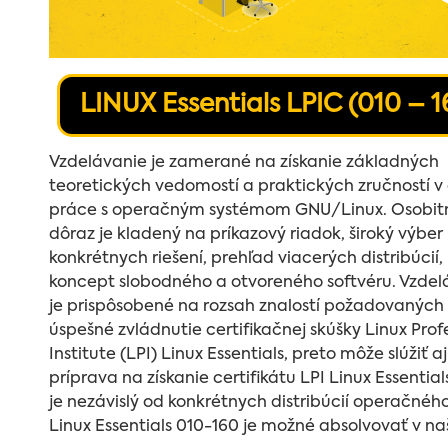
LINUX Essentials LPIC (010 – 1
Vzdelávanie je zamerané na získanie základných
teoretických vedomostí a praktických zručností v 
práce s operačným systémom GNU/Linux. Osobit
dôraz je kladený na príkazový riadok, široký výber
konkrétnych riešení, prehľad viacerých distribúcií,
koncept slobodného a otvoreného softvéru. Vzdel
je prispôsobené na rozsah znalostí požadovaných
úspešné zvládnutie certifikačnej skúšky Linux Prof
Institute (LPI) Linux Essentials, preto môže slúžiť a
príprava na získanie certifikátu LPI Linux Essential
je nezávislý od konkrétnych distribúcií operačné
Linux Essentials 010-160 je možné absolvovať v n