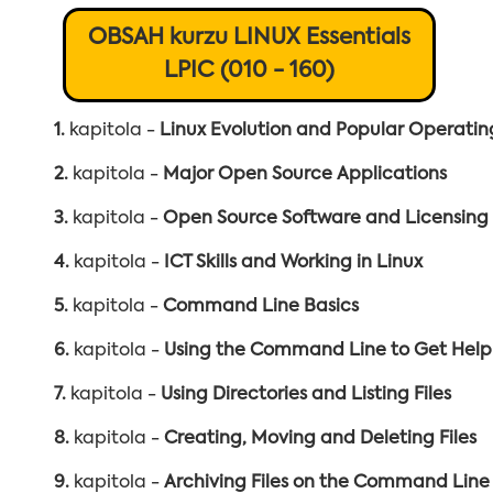
OBSAH kurzu LINUX Essentials
LPIC (010 - 160)
1.
kapitola -
Linux Evolution and Popular Operati
2.
kapitola -
Major Open Source Applications
3.
kapitola -
Open Source Software and Licensing
4.
kapitola -
ICT Skills and Working in Linux
5.
kapitola -
Command Line Basics
6.
kapitola -
Using the Command Line to Get Help
7.
kapitola -
Using Directories and Listing Files
8.
kapitola -
Creating, Moving and Deleting Files
9.
kapitola -
Archiving Files on the Command Line