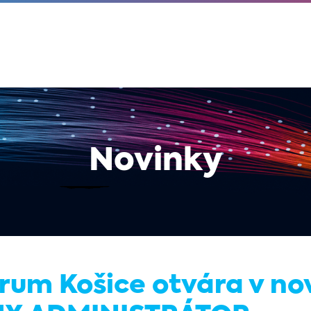
Novinky
rum Košice otvára v n