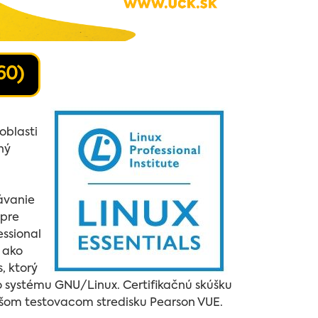
60)
oblasti
ný
ávanie
 pre
essional
j ako
s, ktorý
ho systému GNU/Linux. Certifikačnú skúšku
ašom testovacom stredisku Pearson VUE.