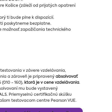
e Košice (záleží od prijatých opatrení
 ti bude plne k dispozícií.
 ti poskytneme bezplatne.
e možnosť zapožičania technického
testovania v závere vzdelávania,
nia a zároveň je pripravený
absolvovať
(010 - 160),
ktorá je v cene vzdelávania
.
solvovaní mu bude vystavený
LS. Priemyselnú certifikačnú skúšku
 našom testovacom centre Pearson VUE.