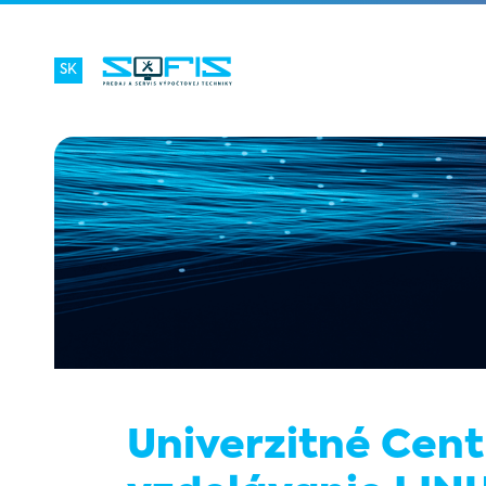
SK
Univerzitné Cent