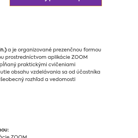
n.)
a je organizované prezenčnou formou
ou prostredníctvom aplikácie ZOOM
dopĺňaný praktickými cvičeniami
nutie obsahu vzdelávania sa od účastníka
všeobecný rozhľad a vedomosti
mou:
kácie ZOOM.