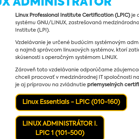
NUX ADMINISTRÁTOR
Linux Professional Institute Certification (LPIC)
je 
systému GNU/LINUX, zastrešovaná medzinárodnou 
Institute (LPI).
Vzdelávanie je určené budúcim systémovým admi
a najmä správcom linuxových systémov, ktorí zat
skúsenosti s operačným systémom LINUX.
Zároveň toto vzdelávanie odporúčame záujemcom,
chceli pracovať v medzinárodnej IT spoločnosti na
je aj prípravou na zvládnutie
priemyselných certif
Linux Essentials - LPIC (010-160)
LINUX ADMINISTRÁTOR I.
LPIC 1 (101-500)