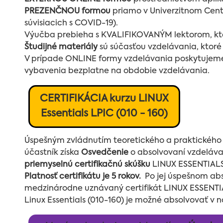
PREZENČNOU formou
priamo v Univerzitnom Centr
súvisiacich s COVID-19).
Výučba prebieha s KVALIFIKOVANÝM lektorom, ktorý
Študijné materiály
sú súčasťou vzdelávania, ktoré
V prípade ONLINE formy vzdelávania poskytujem
vybavenia bezplatne na obdobie vzdelávania.
CERTIFIKÁCIA kurzu LINUX
Essentials LPIC (010 - 160)
Úspešným zvládnutím teoretického a praktického 
účastník získa
Osvedčenie
o absolvovaní vzdeláva
priemyselnú certifikačnú skúšku
LINUX ESSENTIALS 
Platnosť certifikátu je 5 rokov.
Po jej úspešnom ab
medzinárodne uznávaný certifikát LINUX ESSENTIA
Linux Essentials (010-160) je možné absolvovať v