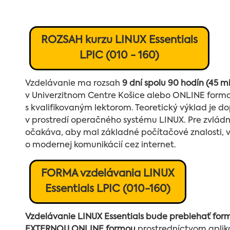
ROZSAH kurzu LINUX Essentials
LPIC (010 - 160)
Vzdelávanie ma rozsah
9 dní spolu 90 hodín (45 mi
v Univerzitnom Centre Košice alebo ONLINE form
s kvalifikovaným lektorom. Teoretický výklad je 
v prostredí operačného systému LINUX. Pre zvlád
očakáva, aby mal základné počítačové znalosti, 
o modernej komunikácií cez internet.
FORMA vzdelávania LINUX
Essentials LPIC (010-160)
Vzdelávanie LINUX Essentials bude prebiehať for
EXTERNOU ONLINE formou
prostredníctvom apli