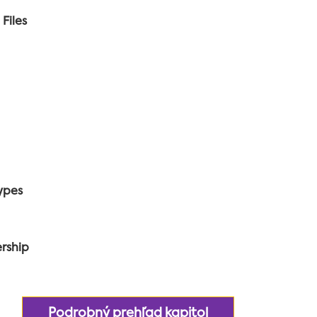
Files
Types
rship
Podrobný prehľad kapitol