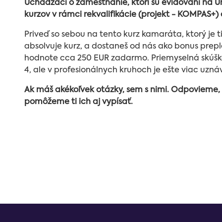
Uchádzači o zamestnanie, ktorí sú evidovaní na 
kurzov v rámci rekvalifikácie (projekt - KOMPAS+)
Priveď so sebou na tento kurz kamaráta, ktorý je ti
absolvuje kurz, a dostaneš od nás ako bonus prep
hodnote cca 250 EUR zadarmo. Priemyselná skúška
4, ale v profesionálnych kruhoch je ešte viac uzn
Ak máš akékoľvek otázky, sem s nimi. Odpovieme, 
pomôžeme ti ich aj vypísať.