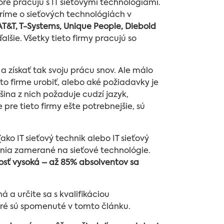
ré pracujú s IT sieťovými technológiami.
ríme o sieťových technológiách v
AT&T, T-Systems, Unique People, Diebold
šie. Všetky tieto firmy pracujú so
 získať tak svoju prácu snov. Ale málo
jto firme urobiť, alebo aké požiadavky je
šina z nich požaduje cudzí jazyk,
 pre tieto firmy ešte potrebnejšie, sú
ako IT sieťový technik alebo IT sieťový
ania zamerané na sieťové technológie.
osť vysoká – až 85% absolventov sa
 a určite sa s kvalifikáciou
toré sú spomenuté v tomto článku.