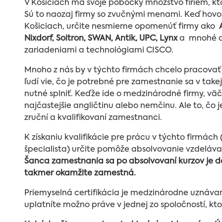
V Košiciach má svoje pobočky množstvo firiem, kto
Sú to naozaj firmy so zvučnými menami. Keď hovo
Košiciach, určite nesmieme opomenúť firmy ako
Nixdorf, Soitron, SWAN, Antik, UPC, Lynx
a mnohé ďal
zariadeniami a technológiami CISCO.
Mnoho z nás by v týchto firmách chcelo pracovať a
ľudí vie, čo je potrebné pre zamestnanie sa v take
nutné splniť. Keďže ide o medzinárodné firmy, väč
najčastejšie angličtinu alebo nemčinu. Ale to, čo je
zruční a kvalifikovaní zamestnanci.
K získaniu kvalifikácie pre prácu v týchto firmách (
špecialista) určite pomôže absolvovanie vzdeláv
Šanca zamestnania sa po absolvovaní kurzov je d
takmer okamžite zamestná.
Priemyselná certifikácia je medzinárodne uznávaná
uplatníte možno práve v jednej zo spoločností, k