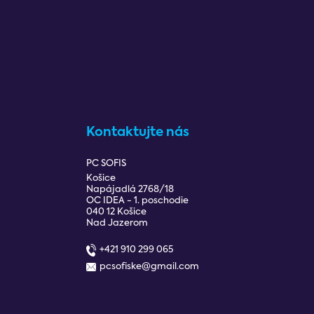
Kontaktujte nás
PC SOFIS
Košice
Napájadlá 2768/18
OC IDEA - 1. poschodie
040 12 Košice
Nad Jazerom
+421 910 299 065
pcsofiske@gmail.com