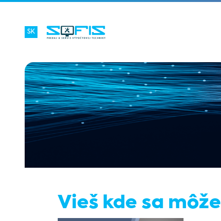
SK
Vieš kde sa môžeš