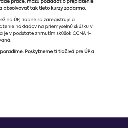
Úrade práce, môžu požiadať o preplatenie
 a absolvovať tak tieto kurzy zadarmo.
ež na ÚP, riadne sa zaregistruje a
latenie nákladov na priemyselnú skúšku v
 je v podstate zhrnutím skúšok CCNA 1-
ávaná.
poradíme. Poskytneme ti tlačivá pre ÚP a