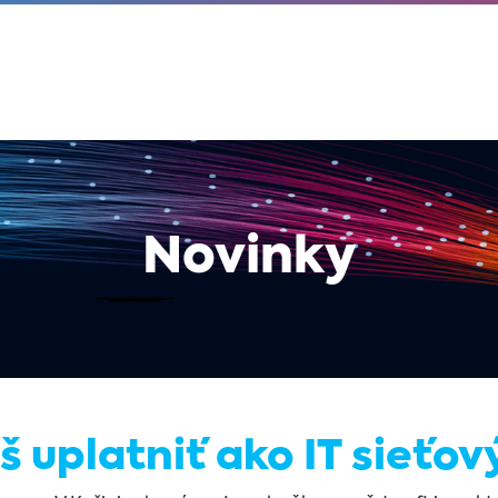
Novinky
 uplatniť ako IT sieťov