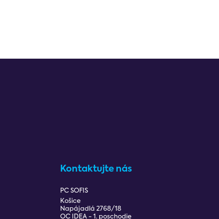
Kontaktujte nás
PC SOFIS
Košice
Napájadlá 2768/18
OC IDEA - 1. poschodie