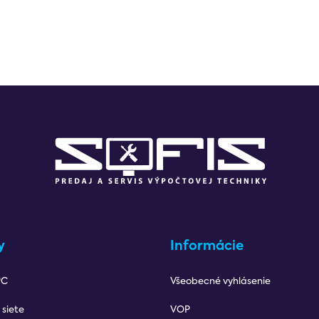
y
Informácie
PC
Všeobecné vyhlásenie
 siete
VOP