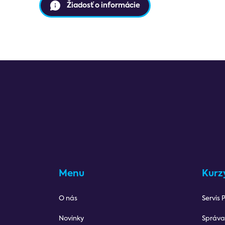
Žiadosť o informácie
Menu
Kurz
O nás
Servis 
Novinky
Správa