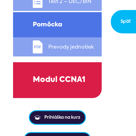
Test 2 – DEC/BIN
Späť
Pomôcka
Prevody jednotiek
Modul CCNA1
Prihláška na kurz