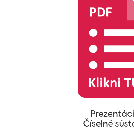
Prezentác
Číselné sús