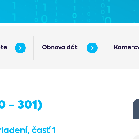
ete
Obnova dát
Kamerov
 - 301)
iadení, časť 1