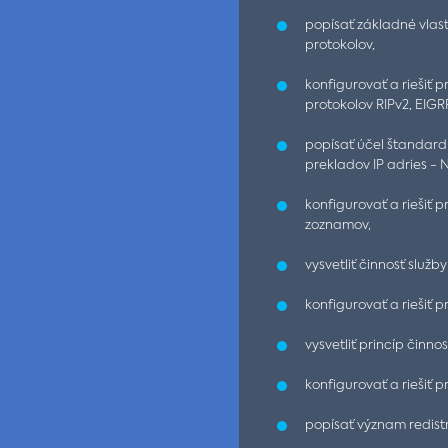
popísať základné vlas
protokolov,
konfigurovať a riešiť
protokolov RIPv2, EIGR
popísať účel štandar
prekladov IP adries - N
konfigurovať a riešiť
zoznamov,
vysvetliť činnosť služb
konfigurovať a riešiť 
vysvetliť princíp činno
konfigurovať a riešiť p
popísať význam redistr