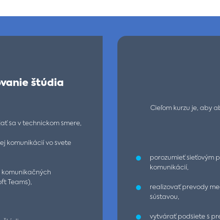
vanie štúdia
Cieľom kurzu je, aby 
ať sa v technickom smere,
j komunikácií vo svete
porozumieť sieťovým p
komunikácií,
my komunikačných
ft Teams),
realizovať prevody me
sústavou,
vytvárať podsiete s pr