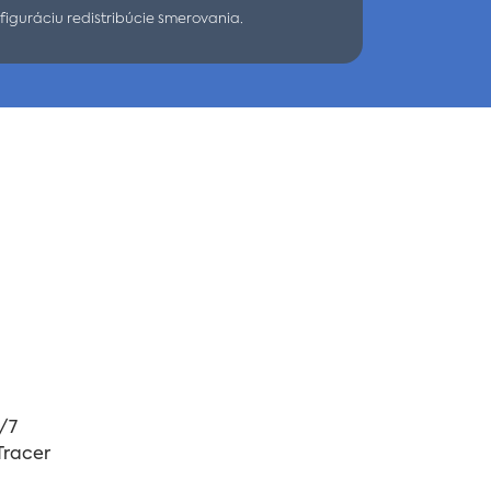
figuráciu redistribúcie smerovania.
/7
Tracer