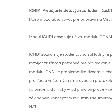
ICND1:
Prepájanie sieťových zariadení, časť 1
ktorú môžu absolvovať pre prípravu na Cisc
Modul ICND1 obsahuje učivo modulu CCNA1
ICND1 zoznamuje študentov so základnými 
rozvíjať zručnosti potrebné pre navrhovanie
modulu ICND1 je problematika dynamického 
prehľad o vnútorných smerovacích protokolo
sa preberá do hĺbky – od princípu práce v si
základným konceptom redistribúcie smerov
NAT.