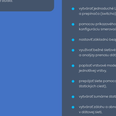
 štúdia.
vytvárať jednoduché L
a prepínača (switcha)
pomocou príkazového 
konfiguráciu smerova
nastaviť základnú bezp
využívať bežné sieťové 
a analýzy prenosu dát
popísať vrstvové model
jednotlivej vrstvy,
prepájať siete pomoco
statických ciest),
vytvárať sumárne stat
vytvárať zálohu a obno
v dátovej sieti,