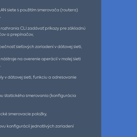
AN siete s použitím smerovača (routera)
,
rozhrania CLI zadávať príkazy pre základnú
čov a prepínačov,
ečnosť sieťových zariadení v dátovej sieti,
nástroje na overenie operácií v malej sieti
,
y v dátovej sieti, funkciu a adresovanie
u statického smerovania (konfigurácia
ické smerovacie položky,
vu konfigurácií jednotlivých zariadení