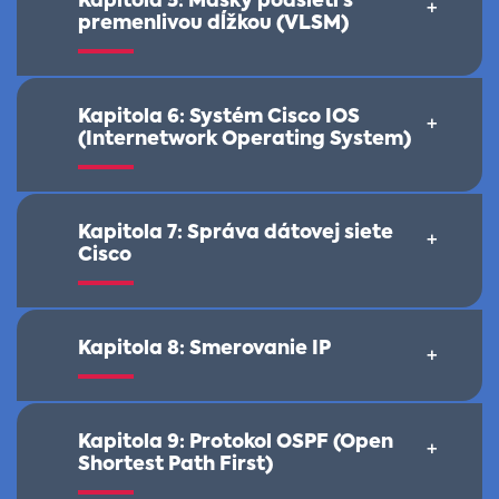
Kapitola 5: Masky podsietí s
+
premenlivou dĺžkou (VLSM)
Kapitola 6: Systém Cisco IOS
+
(Internetwork Operating System)
Kapitola 7: Správa dátovej siete
+
Cisco
Kapitola 8: Smerovanie IP
+
Kapitola 9: Protokol OSPF (Open
+
Shortest Path First)