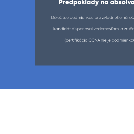
Predpoklady na absolvo
Dôležitou podmienkou pre zvládnutie náročn
kandidát disponoval vedomosťami a zruč
(certifikácia CCNA nie je podmienkou