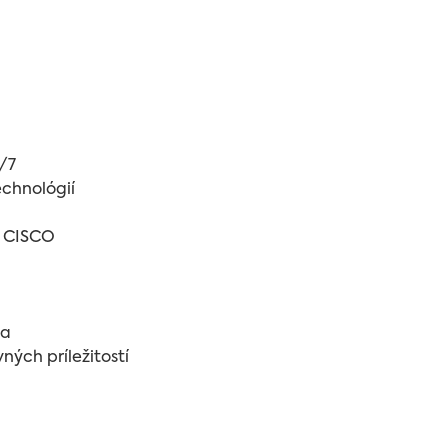
/7
echnológií
i CISCO
ia
ných príležitostí