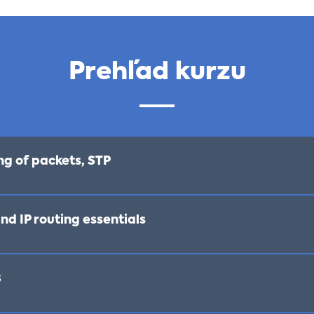
Prehľad kurzu
ng of packets, STP
nd IP routing essentials
3