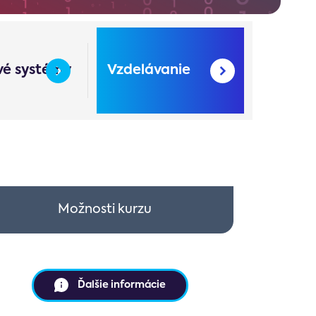
é systémy
Vzdelávanie
Možnosti kurzu
Ďalšie informácie