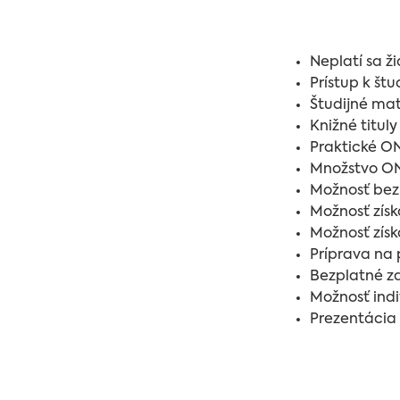
Neplatí sa ž
Prístup k št
Študijné mat
Knižné titul
Praktické O
Množstvo ONL
Možnosť bez
Možnosť získ
Možnosť získ
Príprava na
Bezplatné z
Možnosť indi
Prezentácia 