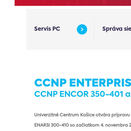
Servis PC
Správa si
CCNP ENTERPRI
CCNP ENCOR 350-401 a
Univerzitné Centrum Košice otvára prípra
ENARSI 300-410 so začiatkom 4. novembra 2