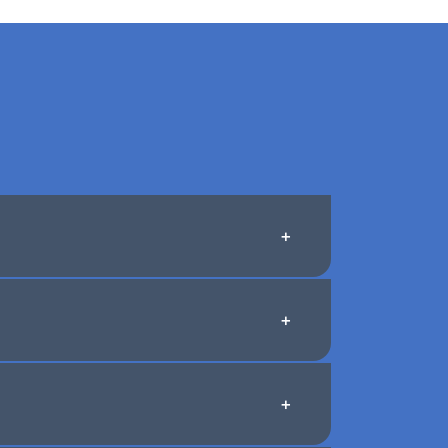
+
+
+