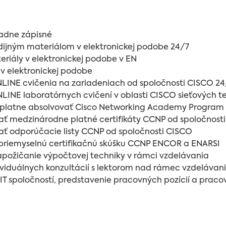
iadne zápisné
udijným materiálom v elektronickej podobe 24/7
eriály v elektronickej podobe v EN
y v elektronickej podobe
NLINE cvičenia na zariadeniach od spoločnosti CISCO 24
INE laboratórnych cvičení v oblasti CISCO sieťových t
platne absolvovať Cisco Networking Academy Program
ať medzinárodne platné certifikáty CCNP od spoločnost
ať odporúčacie listy CCNP od spoločnosti CISCO
 priemyselnú certifikačnú skúšku CCNP ENCOR a ENARSI
apožičanie výpočtovej techniky v rámci vzdelávania
viduálnych konzultácií s lektorom nad rámec vzdelávan
IT spoločností, predstavenie pracovných pozícií a pracov