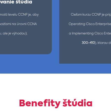
vanie štúdia
osti levelu CCNP je, aby
Cieľom kurzu CCNP je pri
nosťami na úrovni CCNA
Operating Cisco Enterpris
, ale je výhodou).
a Implementing Cisco Ente
300-410
), ktorou 
Benefity štúdia