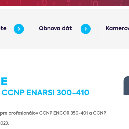
ete
Obnova dát
Kamerov
SE
 CCNP ENARSI 300-410
vu pre profesionálov CCNP ENCOR 350-401 a CCNP
023.