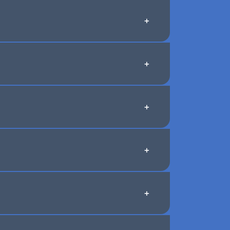
+
+
+
+
+