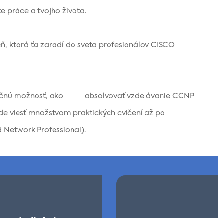
te práce a tvojho života.
eň, ktorá ťa zaradí do sveta profesionálov CISCO
dinečnú možnosť, ako absolvovať vzdelávanie CCNP
ude viesť množstvom praktických cvičení až po
d Network Professional).