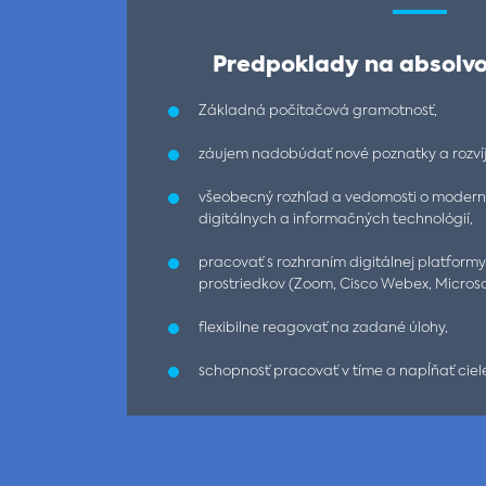
Predpoklady na absolvo
Základná počítačová gramotnosť,
záujem nadobúdať nové poznatky a rozvíj
všeobecný rozhľad a vedomosti o moderne
digitálnych a informačných technológií,
pracovať s rozhraním digitálnej platfor
prostriedkov (Zoom, Cisco Webex, Microso
flexibilne reagovať na zadané úlohy,
schopnosť pracovať v tíme a napĺňať ciele