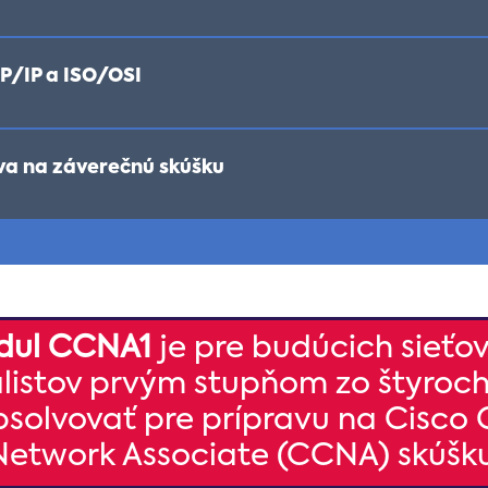
CP/IP a ISO/OSI
ava na záverečnú skúšku
dul CCNA1
je pre budúcich sieťo
listov prvým stupňom zo štyroch
solvovať pre prípravu na Cisco C
Network Associate (CCNA) skúšku