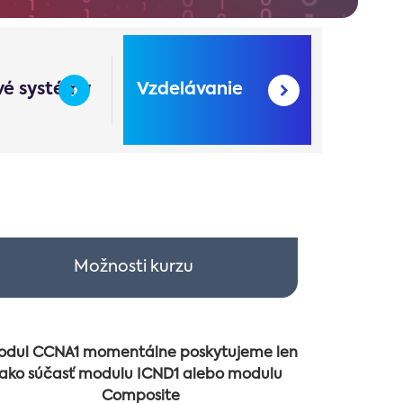
é systémy
Vzdelávanie
Možnosti kurzu
dul CCNA1 momentálne poskytujeme len
ako súčasť modulu ICND1 alebo modulu
Composite