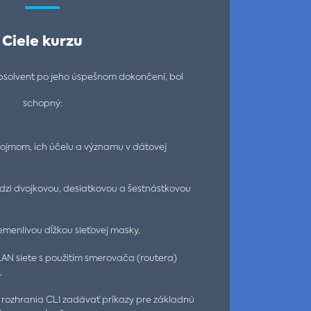
Ciele kurzu
absolvent po jeho úspešnom dokončení, bol
schopný:
ojmom, ich účelu a významu v dátovej
dzi dvojkovou, desiatkovou a šestnástkovou
emenlivou dĺžkou sieťovej masky,
AN siete s použitím smerovača (routera)
,
rozhrania CLI zadávať príkazy pre základnú