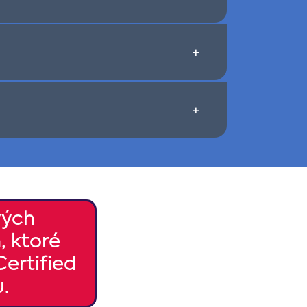
+
+
vých
, ktoré
ertified
.