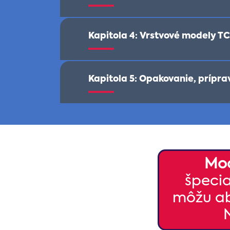
Kapitola 4: Vrstvové modely T
Kapitola 5: Opakovanie, prípr
Mo
špecia
môžu ab