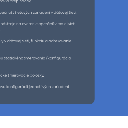
čov a prepínačov,
ečnosť sieťových zariadení v dátovej sieti,
nástroje na overenie operácií v malej sieti
,
y v dátovej sieti, funkciu a adresovanie
u statického smerovania (konfigurácia
ické smerovacie položky,
vu konfigurácií jednotlivých zariadení