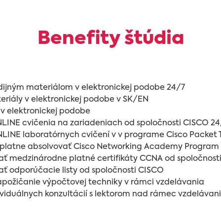
Benefity štúdia
udijným materiálom v elektronickej podobe 24/7
eriály v elektronickej podobe v SK/EN
y v elektronickej podobe
NLINE cvičenia na zariadeniach od spoločnosti CISCO 24
LINE laboratórnych cvičení v v programe Cisco Packet 
platne absolvovať Cisco Networking Academy Program
ať medzinárodne platné certifikáty CCNA od spoločnost
ať odporúčacie listy od spoločnosti CISCO
apožičanie výpočtovej techniky v rámci vzdelávania
viduálnych konzultácií s lektorom nad rámec vzdelávan