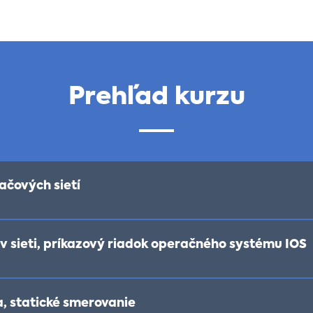
Prehľad kurzu
ačových sietí
a v sieti, príkazový riadok operačného systému IOS
a, statické smerovanie