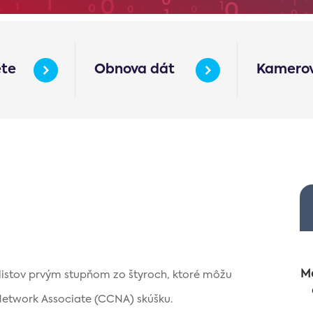
ete
Obnova dát
Kamerov
Mo
alistov prvým stupňom zo štyroch, ktoré môžu
 Network Associate (CCNA) skúšku.