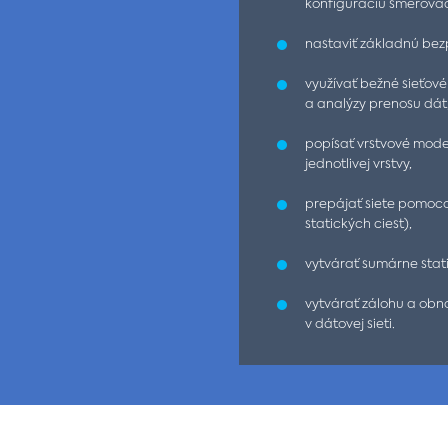
konfiguráciu smerova
nastaviť základnú bezp
využívať bežné sieťové 
a analýzy prenosu dát
popísať vrstvové model
jednotlivej vrstvy,
prepájať siete pomoco
statických ciest),
vytvárať sumárne stat
vytvárať zálohu a obno
v dátovej sieti.