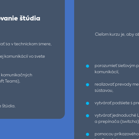
vanie štúdia
Cieľom kurzu je, aby 
ať sa v technickom smere,
j komunikácií vo svete
porozumieť sieťovým p
komunikácií,
my komunikačných
ft Teams),
realizovať prevody me
sústavou,
vytvárať podsiete s pr
 štúdia.
vytvárať jednoduché L
a prepínača (switcha)
pomocou príkazového 