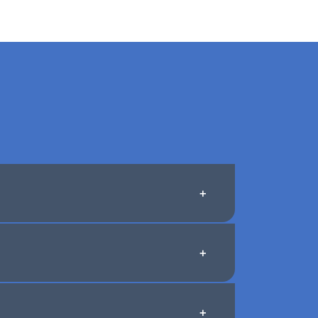
+
+
+