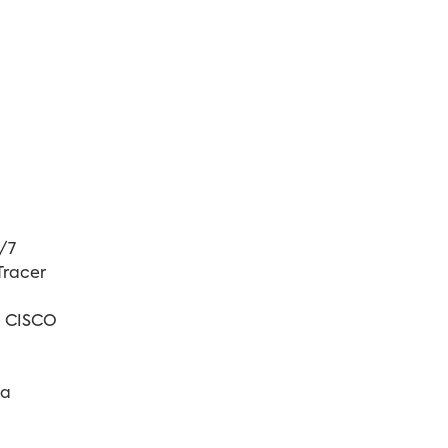
/7
Tracer
i CISCO
ia