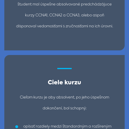
študent mal úspešne absolvované predchádzájuce
kurzy CCNA1, CCNA2 a CCNA3, alebo aspoň
disponoval vedomosťami s zručnosťami na ich úrovni.
Ciele kurzu
Cieľom kurzu je aby absolvent, po jeho úspešnom
dokončení, bol schopný:
opísať rozdiely medzi štandardným a rozšíreným