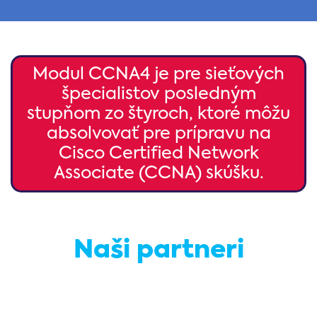
Modul CCNA4 je pre sieťových
špecialistov posledným
stupňom zo štyroch, ktoré môžu
absolvovať pre prípravu na
Cisco Certified Network
Associate (CCNA) skúšku.
Naši partneri