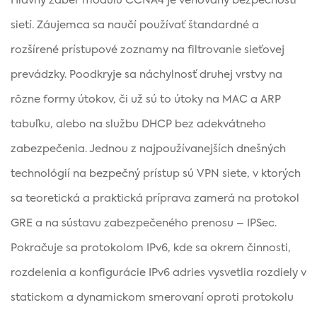
Hlavný záber modulu CCNA4 je venovaný bezpečnosti
sietí. Záujemca sa naučí používať štandardné a
rozšírené prístupové zoznamy na filtrovanie sieťovej
prevádzky. Poodkryje sa náchylnosť druhej vrstvy na
rôzne formy útokov, či už sú to útoky na MAC a ARP
tabuľku, alebo na službu DHCP bez adekvátneho
zabezpečenia. Jednou z najpoužívanejších dnešných
technológií na bezpečný prístup sú VPN siete, v ktorých
sa teoretická a praktická príprava zamerá na protokol
GRE a na sústavu zabezpečeného prenosu – IPSec.
Pokračuje sa protokolom IPv6, kde sa okrem činnosti,
rozdelenia a konfigurácie IPv6 adries vysvetlia rozdiely v
statickom a dynamickom smerovaní oproti protokolu