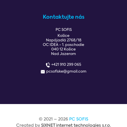
Kontaktujte nás
PC SOFIS
Košice
Napájadlá 2768/18
OC IDEA - 1. poschodie
040 12 Košice
Nad Jazerom
+421 910 299 065
pcsofiske@gmail.com
© 2021 – 2026
PC SOFIS
Created by
SIXNET internet technologies s.r.o.