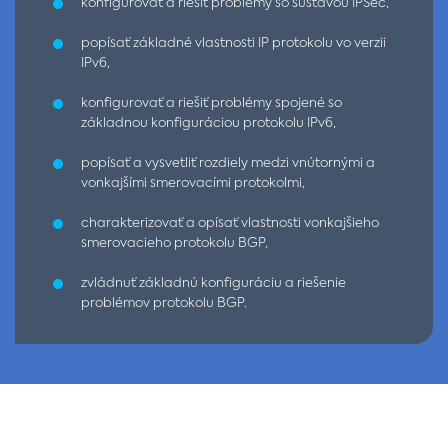
konfigurovať a riešiť problémy so sústavou IPSec,
popísať základné vlastnosti IP protokolu vo verzii
IPv6,
konfigurovať a riešiť problémy spojené so
základnou konfiguráciou protokolu IPv6,
popísať a vysvetliť rozdiely medzi vnútornými a
vonkajšími smerovacími protokolmi,
charakterizovať a opísať vlastnosti vonkajšieho
smerovacieho protokolu BGP,
zvládnuť základnú konfiguráciu a riešenie
problémov protokolu BGP.