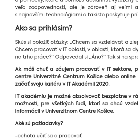
a pomôcky, ktoré ti pomôžu dosiahnuť vytúžený cie
veľa zodpovednosti, ale je zároveň aj veľmi a
s najnovšími technológiami a takisto poskytuje prí
Ako sa prihlásim?
Skús si položiť otázky: „Chcem sa vzdelávať a zle
Chcem pracovať v IT oblasti, v oblasti, ktorá sa 
na trhu práce?“ Odpovedal si
„
Áno?
“
Tak si na sp
Ak máš chuť a záujem pracovať v IT sektore, 
centre Univerzitné Centrum Košice alebo online 
začať svoju kariéru v IT Akadémii 2020.
IT akadémiu je možné absolvovať bezplatne v rá
možnosti, pre všetkých ľudí, ktorí sa chcú vzd
informácii v Univerzitnom Centre Košice.
Aké sú požiadav
ky?
-ochota učiť sa a pracovať