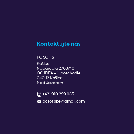
Kontaktujte nás
PC SOFIS
Košice
Napájadlá 2768/18
OC IDEA - 1. poschodie
040 12 Košice
Nad Jazerom
+421 910 299 065
pcsofiske@gmail.com