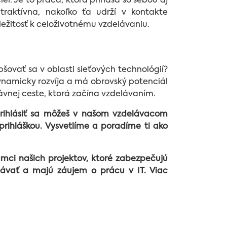
ľ. Je to práca, ktorá prináša so sebou aj
traktívna, nakoľko ťa udrží v kontakte
ležitosť k celoživotnému vzdelávaniu.
pšovať sa v oblasti sieťových technológií?
dynamicky rozvíja a má obrovský potenciál
rávnej ceste, ktorá začína vzdelávaním.
prihlásiť sa môžeš v našom vzdelávacom
prihláškou. Vysvetlíme a poradíme ti ako
mci našich projektov, ktoré zabezpečujú
elávať a majú záujem o prácu v IT. Viac