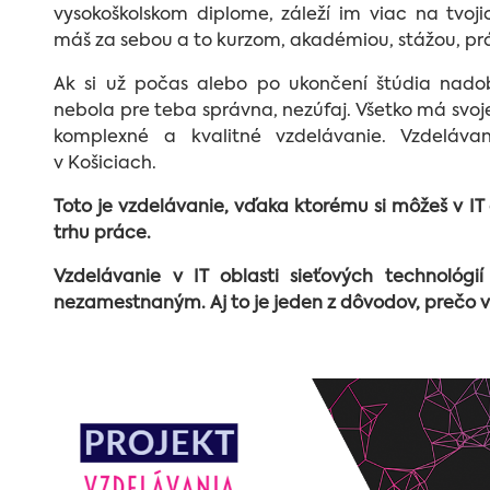
vysokoškolskom diplome, záleží im viac na tvoji
máš za sebou a to kurzom, akadémiou, stážou, prá
Ak si už počas alebo po ukončení štúdia nado
nebola pre teba správna, nezúfaj. Všetko má svoj
komplexné a kvalitné vzdelávanie. Vzdeláva
v Košiciach.
Toto je vzdelávanie, vďaka ktorému si môžeš v IT o
trhu práce.
Vzdelávanie v IT oblasti sieťových technológi
nezamestnaným. Aj to je jeden z dôvodov, prečo v