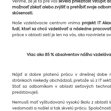
Veríme, že je to pre vás
skvelá príležitosť vstúpiť d
možnosť získať alebo zvýšiť a prehĺbiť svoje odbor
skúsenosti.
Naše vzdelávacie centrum vníma
projekt IT Aka
ľudí, ktorí sa chcú vzdelávať a následne pracovať 
práce v oblasti sietí je len na vás, ako rozviniete s
Viac ako 85 % absolventov nášho vzdelávani
Nájsť si dobre platenú prácu v dnešnej dobe 
stránkach niekedy obchádzaš, pretože sú z IT sek
Stať sa odborníkom v oblasti sieťových technol
predstavuješ.
Nemusíš mať vyštudovanú vysokú školu z oblasti i
vedomosti a našiel si tak skvelú prácu. Spoločnos