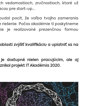
ch vedomostiach, zručnostiach, ktoré už
cou pre start-up...
budol pocit, že voľba tvojho zamerania
e riešenie. Počas akadémie ti poskytneme
nie je realizované prezenčnou formou
blasti zvýšiť kvalifikáciu a uplatniť sa na
í je dostupné nielen pracujúcim, ale aj
znikol projekt IT Akadémia 2020.