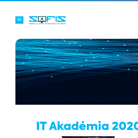
SK
IT Akadémia 202