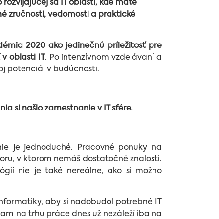
o rozvíjajúcej sa IT oblasti, kde máte
né zručnosti, vedomosti a praktické
démia 2020 ako jedinečnú príležitosť pre
v oblasti IT
. Po intenzívnom vzdelávaní a
voj potenciál v budúcnosti.
a si našlo zamestnanie v IT sfére.
nie je jednoduché. Pracovné ponuky na
toru, v ktorom nemáš dostatočné znalosti.
ógií nie je také nereálne, ako si možno
nformatiky, aby si nadobudol potrebné IT
tiam na trhu práce dnes už nezáleží iba na