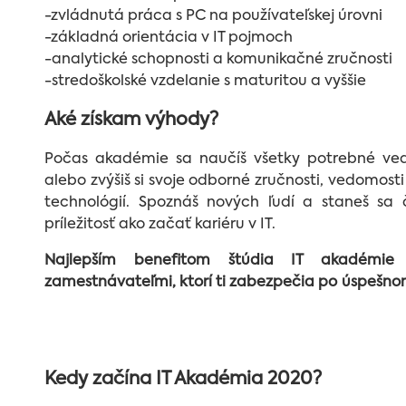
-zvládnutá práca s PC na používateľskej úrovni
-základná orientácia v IT pojmoch
-analytické schopnosti a komunikačné zručnosti
-stredoškolské vzdelanie s maturitou a vyššie
Aké získam výhody?
Počas akadémie sa naučíš všetky potrebné ved
alebo zvýšiš si svoje odborné zručnosti, vedomosti
technológií. Spoznáš nových ľudí a staneš sa
príležitosť ako začať kariéru v IT.
Najlepším benefitom štúdia IT akadémie
zamestnávateľmi, ktorí ti zabezpečia po úspešno
Kedy začína IT Akadémia 2020?